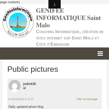
page contents
GENIFEE
INFORMATIQUE Saint
Malo
Coaching Informatique, création de
sites internet sur Saint Malo et
Côte d'Emeraude
ACCUEIL
Public pictures
INFORMATIQUE
SITES INTERNET
jodizk16
SERVICE +
le 05/12/2016 à 12:37
Citer ce message
NOS TARIFS
Daily updated photo blog