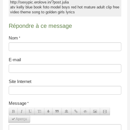
CONTACT
http://sexypic.erolove.in/?post.julia
atv kelly blue book foto model boys red hot mature adult clip free
video theme song to golden girls lyrics
BOUTIQUE
NOTRE ANNUAIRE
Répondre à ce message
Nom
E-mail
Site Internet
Message
Aperçu