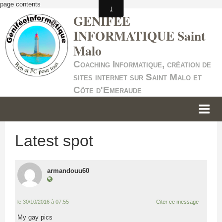
page contents
GENIFEE
INFORMATIQUE Saint
Malo
Coaching Informatique, création de
sites internet sur Saint Malo et
Côte d'Emeraude
ACCUEIL
Latest spot
INFORMATIQUE
SITES INTERNET
armandouu60
SERVICE +
le 30/10/2016 à 07:55
Citer ce message
NOS TARIFS
My gay pics