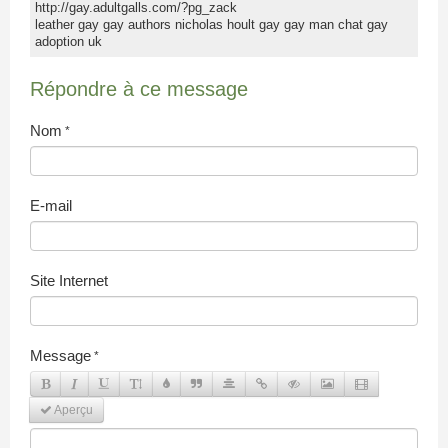
CONTACT
http://gay.adultgalls.com/?pg_zack
leather gay gay authors nicholas hoult gay gay man chat gay
adoption uk
BOUTIQUE
NOTRE ANNUAIRE
Répondre à ce message
Nom
E-mail
Site Internet
Message
Aperçu