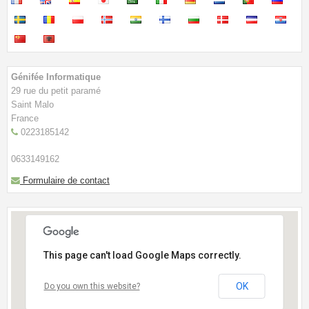
CONTACT
BOUTIQUE
NOTRE ANNUAIRE
Génifée Informatique
29 rue du petit paramé
Saint Malo
France
0223185142
0633149162
Formulaire de contact
This page can't load Google Maps correctly.
OK
Do you own this website?
- Près du cimetière des Ormeaux-Face à L'institut
de Beauté "Argane"