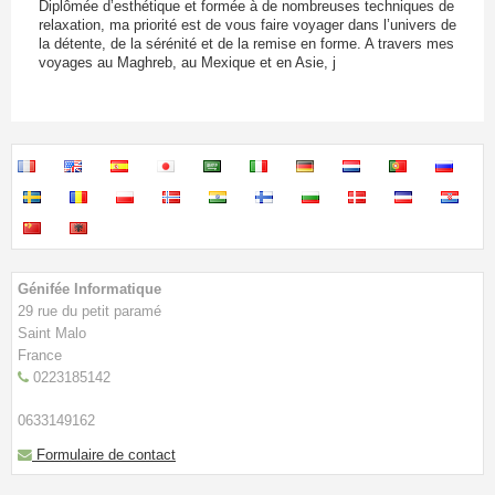
CONTACT
Diplômée d’esthétique et formée à de nombreuses techniques de
relaxation, ma priorité est de vous faire voyager dans l’univers de
la détente, de la sérénité et de la remise en forme. A travers mes
BOUTIQUE
voyages au Maghreb, au Mexique et en Asie, j
NOTRE ANNUAIRE
Génifée Informatique
29 rue du petit paramé
Saint Malo
France
0223185142
0633149162
Formulaire de contact