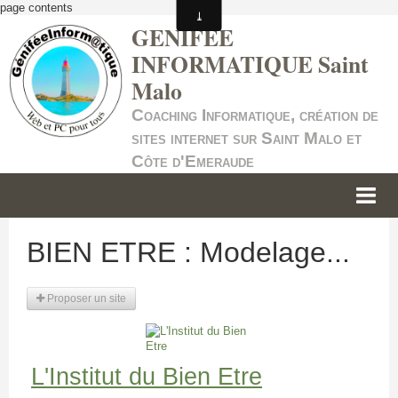
page contents
GENIFEE
INFORMATIQUE Saint
Malo
Coaching Informatique, création de
sites internet sur Saint Malo et
Côte d'Emeraude
ACCUEIL
BIEN ETRE : Modelage...
INFORMATIQUE
Proposer un site
SITES INTERNET
SERVICE +
NOS TARIFS
L'Institut du Bien Etre