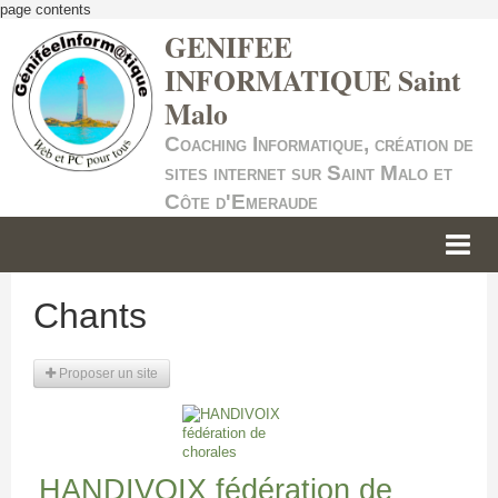
page contents
GENIFEE
INFORMATIQUE Saint
Malo
Coaching Informatique, création de
sites internet sur Saint Malo et
Côte d'Emeraude
ACCUEIL
Chants
INFORMATIQUE
Proposer un site
SITES INTERNET
SERVICE +
NOS TARIFS
HANDIVOIX fédération de