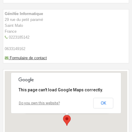
CONTACT
BOUTIQUE
Génifée Informatique
29 rue du petit paramé
NOTRE ANNUAIRE
Saint Malo
France
0223185142
0633149162
Formulaire de contact
This page can't load Google Maps correctly.
OK
Do you own this website?
- Près du cimetière des Ormeaux-Face à L'institut
de Beauté "Argane"